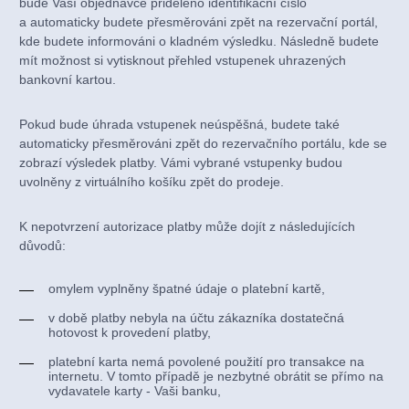
bude Vaší objednávce přiděleno identifikační číslo
a automaticky budete přesměrováni zpět na rezervační portál,
kde budete informováni o kladném výsledku. Následně budete
mít možnost si vytisknout přehled vstupenek uhrazených
bankovní kartou.
Pokud bude úhrada vstupenek neúspěšná, budete také
automaticky přesměrováni zpět do rezervačního portálu, kde se
zobrazí výsledek platby. Vámi vybrané vstupenky budou
uvolněny z virtuálního košíku zpět do prodeje.
K nepotvrzení autorizace platby může dojít z následujících
důvodů:
omylem vyplněny špatné údaje o platební kartě,
v době platby nebyla na účtu zákazníka dostatečná
hotovost k provedení platby,
platební karta nemá povolené použití pro transakce na
internetu. V tomto případě je nezbytné obrátit se přímo na
vydavatele karty - Vaši banku,