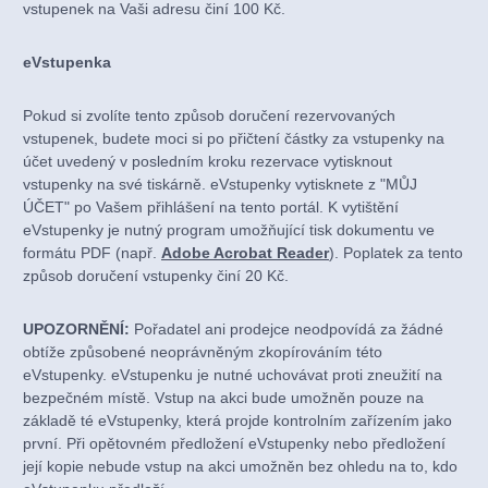
vstupenek na Vaši adresu činí 100 Kč.
eVstupenka
Pokud si zvolíte tento způsob doručení rezervovaných
vstupenek, budete moci si po přičtení částky za vstupenky na
účet uvedený v posledním kroku rezervace vytisknout
vstupenky na své tiskárně. eVstupenky vytisknete z "MŮJ
ÚČET" po Vašem přihlášení na tento portál. K vytištění
eVstupenky je nutný program umožňující tisk dokumentu ve
formátu PDF (např.
Adobe Acrobat Reader
). Poplatek za tento
způsob doručení vstupenky činí 20 Kč.
UPOZORNĚNÍ:
Pořadatel ani prodejce neodpovídá za žádné
obtíže způsobené neoprávněným zkopírováním této
eVstupenky. eVstupenku je nutné uchovávat proti zneužití na
bezpečném místě. Vstup na akci bude umožněn pouze na
základě té eVstupenky, která projde kontrolním zařízením jako
první. Při opětovném předložení eVstupenky nebo předložení
její kopie nebude vstup na akci umožněn bez ohledu na to, kdo