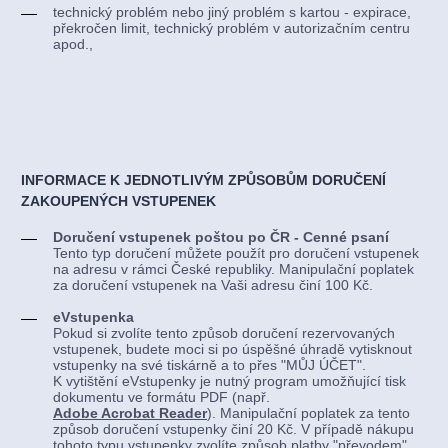
technický problém nebo jiný problém s kartou - expirace,
překročen limit, technický problém v autorizačním centru
apod.,
INFORMACE K JEDNOTLIVÝM ZPŮSOBŮM DORUČENÍ
ZAKOUPENÝCH VSTUPENEK
Doručení vstupenek poštou po ČR - Cenné psaní
Tento typ doručení můžete použít pro doručení vstupenek
na adresu v rámci České republiky. Manipulační poplatek
za doručení vstupenek na Vaši adresu činí 100 Kč.
eVstupenka
Pokud si zvolíte tento způsob doručení rezervovaných
vstupenek, budete moci si po úspěšné úhradě vytisknout
vstupenky na své tiskárně a to přes "MŮJ ÚČET".
K vytištění eVstupenky je nutný program umožňující tisk
dokumentu ve formátu PDF (např.
Adobe Acrobat Reader
). Manipulační poplatek za tento
způsob doručení vstupenky činí 20 Kč. V případě nákupu
tohoto typu vstupenky zvolíte způsob platby "převodem",