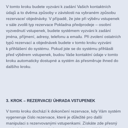
V tomto kroku budete vyzváni k zadání Vašich kontaktních
údajů a to dvěma způsoby v závislosti na vybraném způsobu
rezervace/ objednávky. V případě, že jste při výběru vstupenek
v sále zvolili typ rezervace Pokladna předprodeje – osobní
vyzvednutí vstupenek, budete systémem vyzváni k zadání
jména, příjmení, adresy, telefonu a emailu. Při zvolení ostatních
typů rezervací a objednávek budete v tomto kroku vyzváni
k přihlášení do systému. Pokud jste se do systému přihlásili
před výběrem vstupenek, budou Vaše kontaktní údaje v tomto
kroku automaticky dostupné a systém ás přesměruje ihned do
dalšího kroku.
3. KROK – REZERVACE/ ÚHRADA VSTUPENEK
V tomto kroku dochází k dokončení rezervace, kdy Vám systém
vygeneruje číslo rezervace, které je důležité pro další
manipulaci s rezervovanými vstupenkami. Získáte zde přesný