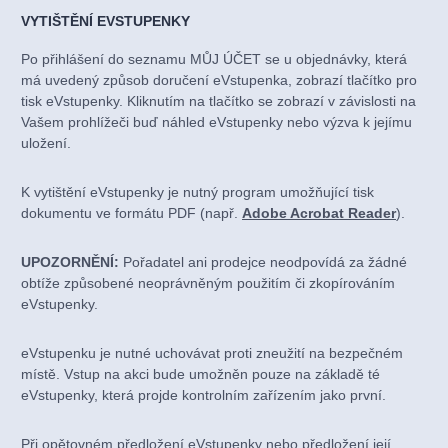
VYTIŠTĚNÍ EVSTUPENKY
Po přihlášení do seznamu MŮJ ÚČET se u objednávky, která
má uvedený způsob doručení eVstupenka, zobrazí tlačítko pro
tisk eVstupenky. Kliknutím na tlačítko se zobrazí v závislosti na
Vašem prohlížeči buď náhled eVstupenky nebo výzva k jejímu
uložení.
K vytištění eVstupenky je nutný program umožňující tisk
dokumentu ve formátu PDF (např.
Adobe Acrobat Reader
).
UPOZORNĚNÍ:
Pořadatel ani prodejce neodpovídá za žádné
obtíže způsobené neoprávněným použitím či zkopírováním
eVstupenky.
eVstupenku je nutné uchovávat proti zneužití na bezpečném
místě. Vstup na akci bude umožněn pouze na základě té
eVstupenky, která projde kontrolním zařízením jako první.
Při opětovném předložení eVstupenky nebo předložení její