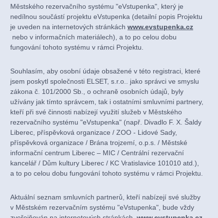
Městského rezervačního systému "eVstupenka", který je
nedílnou součástí projektu eVstupenka (detailní popis Projektu
je uveden na internetových stránkách
www.evstupenka.cz
nebo v informačních materiálech), a to po celou dobu
fungování tohoto systému v rámci Projektu.
Souhlasím, aby osobní údaje obsažené v této registraci, které
jsem poskytl společnosti ELSET, s.r.o.. jako správci ve smyslu
zákona č. 101/2000 Sb., o ochraně osobních údajů, byly
užívány jak tímto správcem, tak i ostatními smluvními partnery,
kteří při své činnosti nabízejí využití služeb v Městského
rezervačního systému "eVstupenka" (např. Divadlo F. X. Šaldy
Liberec, příspěvková organizace / ZOO - Lidové Sady,
příspěvková organizace / Brána trojzemí, o.p.s. / Městské
informační centrum Liberec – MIC / Centrální rezervační
kancelář / Dům kultury Liberec / KC Vratislavice 101010 atd.),
a to po celou dobu fungování tohoto systému v rámci Projektu.
Aktuální seznam smluvních partnerů, kteří nabízejí své služby
v Městském rezervačním systému "eVstupenka", bude vždy
zveřejňován na internetových stránkách
www.evstupenka.cz
.