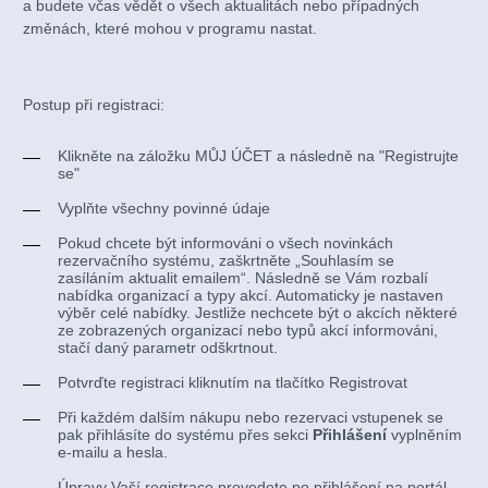
a budete včas vědět o všech aktualitách nebo případných
změnách, které mohou v programu nastat.
Postup při registraci:
Klikněte na záložku MŮJ ÚČET a následně na "Registrujte
se"
Vyplňte všechny povinné údaje
Pokud chcete být informováni o všech novinkách
rezervačního systému, zaškrtněte „Souhlasím se
zasíláním aktualit emailem“. Následně se Vám rozbalí
nabídka organizací a typy akcí. Automaticky je nastaven
výběr celé nabídky. Jestliže nechcete být o akcích některé
ze zobrazených organizací nebo typů akcí informováni,
stačí daný parametr odškrtnout.
Potvrďte registraci kliknutím na tlačítko Registrovat
Při každém dalším nákupu nebo rezervaci vstupenek se
pak přihlásíte do systému přes sekci
Přihlášení
vyplněním
e-mailu a hesla.
Úpravy Vaší registrace provedete po přihlášení na portál