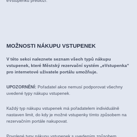
eVstupenku předloží.
MOŽNOSTI NÁKUPU VSTUPENEK
V této sekci naleznete seznam všech typů nákupu
vstupenek, které Městský rezervační systém „eVstupenka“
pro internetové uživatele portálu umožňuje.
UPOZORNĚNÍ:
Pořadatel akce nemusí podporovat všechny
uvedené typy nákupu vstupenek.
Každý typ nákupu vstupenek má pořadatelem individuálně
nastaven limit, do kdy je možné vstupenky tímto způsobem na
rezervačním portále nakupovat.
Povolené typy nákupu vstupenek s uvedeným způsobem