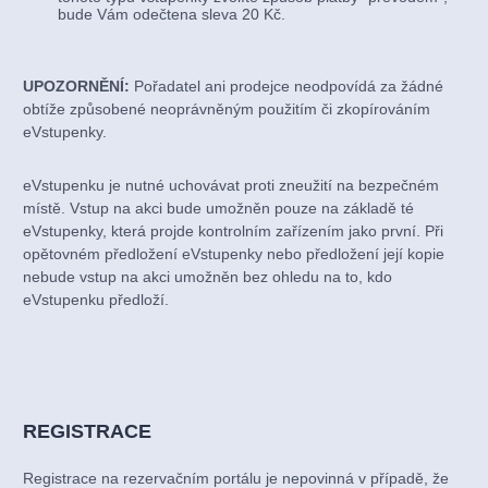
bude Vám odečtena sleva 20 Kč.
UPOZORNĚNÍ:
Pořadatel ani prodejce neodpovídá za žádné
obtíže způsobené neoprávněným použitím či zkopírováním
eVstupenky.
eVstupenku je nutné uchovávat proti zneužití na bezpečném
místě. Vstup na akci bude umožněn pouze na základě té
eVstupenky, která projde kontrolním zařízením jako první. Při
opětovném předložení eVstupenky nebo předložení její kopie
nebude vstup na akci umožněn bez ohledu na to, kdo
eVstupenku předloží.
REGISTRACE
Registrace na rezervačním portálu je nepovinná v případě, že