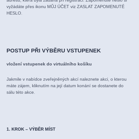
adresu, která byla zadána při registraci. Zapomenuté heslo si
vyžádáte přes ikonu MŮJ ÚČET viz ZASLAT ZAPOMENUTÉ
HESLO.
POSTUP PŘI VÝBĚRU VSTUPENEK
vložení vstupenek do virtuálního košíku
Jakmile v nabídce zveřejněných akcí naleznete akci, o kterou
máte zájem, kliknutím na její datum konání se dostanete do
sálu této akce.
1. KROK – VÝBĚR MÍST