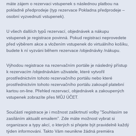
máte zájem o rezervaci vstupenek s následnou platbou na
pokladně předprodeje (typ rezervace Pokladna předprodeje –
osobní vyzvednutí vstupenek).
U všech dalších typů rezervací, objednávek a nákupu
vstupenek je registrace povinná. Pokud registraci neprovedete
před výběrem akce a vložením vstupenek do virtuálního košíku,
budete k ní vyzváni během rezervace /objednávky /nákupu.
Výhodou registrace na rezervačním portále je následný přístup
k rezervacím /objednávkám uživatele, které vytvořil
prostřednictvím tohoto rezervačního portálu nebo které
prostřednictvím tohoto rezervačního portálu zakoupil platební
kartou on-line. Přehled rezervací, objednávek a zakoupených
vstupenek zobrazíte přes MŮJ ÚČET.
Součástí registrace je i možnost zaškrtnutí volby "Souhlasím se
zasíláním aktualit emailem". Zde máte možnost vybrat si
organizace a typy akcí, o kterých si přejete být pravidelně každý
týden informováni. Takto Vám neunikne žádná premiéra