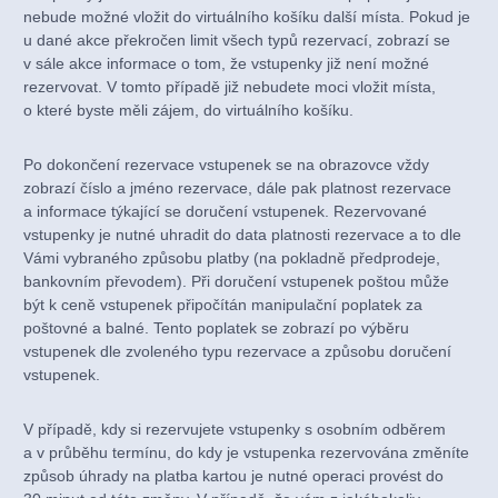
nebude možné vložit do virtuálního košíku další místa. Pokud je
u dané akce překročen limit všech typů rezervací, zobrazí se
v sále akce informace o tom, že vstupenky již není možné
rezervovat. V tomto případě již nebudete moci vložit místa,
o které byste měli zájem, do virtuálního košíku.
Po dokončení rezervace vstupenek se na obrazovce vždy
zobrazí číslo a jméno rezervace, dále pak platnost rezervace
a informace týkající se doručení vstupenek. Rezervované
vstupenky je nutné uhradit do data platnosti rezervace a to dle
Vámi vybraného způsobu platby (na pokladně předprodeje,
bankovním převodem). Při doručení vstupenek poštou může
být k ceně vstupenek připočítán manipulační poplatek za
poštovné a balné. Tento poplatek se zobrazí po výběru
vstupenek dle zvoleného typu rezervace a způsobu doručení
vstupenek.
V případě, kdy si rezervujete vstupenky s osobním odběrem
a v průběhu termínu, do kdy je vstupenka rezervována změníte
způsob úhrady na platba kartou je nutné operaci provést do