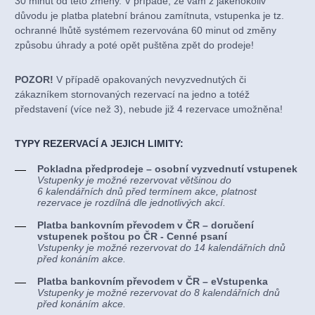
30 minut od této změny. V případě, že vám z jakéhokoliv
důvodu je platba platební bránou zamítnuta, vstupenka je tz.
ochranné lhůtě systémem rezervována 60 minut od změny
způsobu úhrady a poté opět puštěna zpět do prodeje!
POZOR!
V případě opakovaných nevyzvednutých či
zákazníkem stornovaných rezervací na jedno a totéž
představení (více než 3), nebude již 4 rezervace umožněna!
TYPY REZERVACÍ A JEJICH LIMITY:
Pokladna předprodeje – osobní vyzvednutí vstupenek
Vstupenky je možné rezervovat většinou do
6 kalendářních dnů před termínem akce, platnost
rezervace je rozdílná dle jednotlivých akcí.
Platba bankovním převodem v ČR – doručení
vstupenek poštou po ČR - Cenné psaní
Vstupenky je možné rezervovat do 14 kalendářních dnů
před konáním akce.
Platba bankovním převodem v ČR – eVstupenka
Vstupenky je možné rezervovat do 8 kalendářních dnů
před konáním akce.