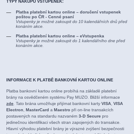
TYPY NÁKUPU VSTUPENEK:
Platba platební kartou online – doručení vstupenek
poštou po ČR - Cenné psaní
Vstupenky je možné zakoupit do 10 kalendářních dnů před
konáním akce.
Platba platební kartou online – eVstupenka
Vstupenky je možné zakoupit do 1 kalendářního dne před
konáním akce.
INFORMACE K PLATBĚ BANKOVNÍ KARTOU ONLINE
Platba bankovní kartou online probíhá na základě platební
brány na osvědčeném systému Pay MUZO. Bližší informace
zde
. Tato brána umožňuje přijímat bankovní karty
VISA
,
VISA
Electron
,
MasterCard
a
Maestro
při on-line transakcích
postavených na standardu nazvaném
3-D Secure
pro
jedinečnou identifikaci všech stran zapojených do transakce.
Hlavní výhodou platební brány je výrazné zvýšení bezpečnosti