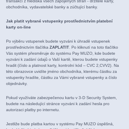
transakcí z hlediska všech zapojených stran - držitele karty,
obchodníka, vydavatelské banky a zúčtující banky.
Jak platit vybrané vstupenky prostřednictvím platební
karty on-line
Po výběru vstupenek budete vyzváni k úhradě vstupenek
prostřednictvím tlačítka
ZAPLATIT
. Po kliknutí na toto tlačítko
Vás systém přesměruje do systému Pay MUZO, kde budete
vyzváni k zadání údajů o Vaší kartě, kterou budete vstupenky
hradit (číslo a platnost karty, kontrolní kód – CVC 2,CVV2). Na
této obrazovce uvidíte jméno obchodníka, kterému částku za
vstupenky hradíte, částku za Vámi vybrané vstupenky a číslo
objednávky.
Pokud využíváte zabezpečenou kartu v 3-D Security System,
budete na následující stránce vyzváni k zadání hesla pro
autorizaci platby po internetu.
Jestliže bude platba kartou v systému Pay MUZO úspěšná,