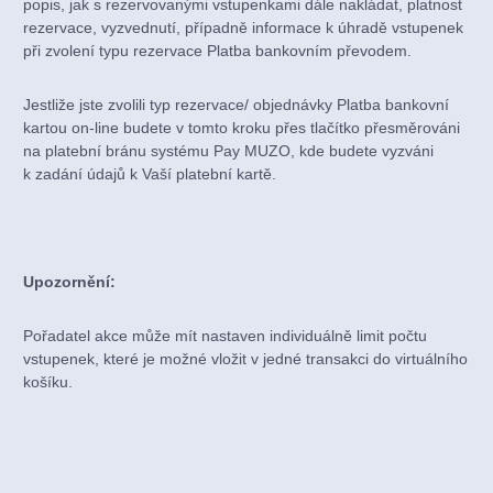
popis, jak s rezervovanými vstupenkami dále nakládat, platnost
rezervace, vyzvednutí, případně informace k úhradě vstupenek
při zvolení typu rezervace Platba bankovním převodem.
Jestliže jste zvolili typ rezervace/ objednávky Platba bankovní
kartou on-line budete v tomto kroku přes tlačítko přesměrováni
na platební bránu systému Pay MUZO, kde budete vyzváni
k zadání údajů k Vaší platební kartě.
Upozornění:
Pořadatel akce může mít nastaven individuálně limit počtu
vstupenek, které je možné vložit v jedné transakci do virtuálního
košíku.