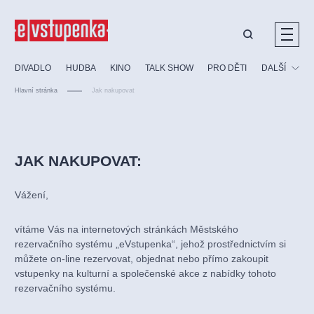
Ostatní hledají
DIVADLO
HUDBA
KINO
TALK SHOW
PRO DĚTI
DALŠÍ
Nejnavštěvovanější
Hlavní stránka
Jak nakupovat
divadlo
premiéra
klasickáhudba
letníscéna
Festival
filmováhudba
muzikál
divadlofxšaldy
zámeklemberk
Ostatní
Prohlídky
doporučujeme
dfxs
JAK NAKUPOVAT:
Vzdělávací
Vážení,
vítáme Vás na internetových stránkách Městského
rezervačního systému „eVstupenka“, jehož prostřednictvím si
můžete on-line rezervovat, objednat nebo přímo zakoupit
vstupenky na kulturní a společenské akce z nabídky tohoto
rezervačního systému.