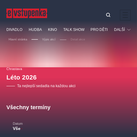
Ostatní hledají
DIVADLO
HUDBA
KINO
TALK SHOW
PRO DĚTI
DALŠÍ
Nejnavštěvovanější
Hlavní stránka
Výpis akcí
Detail akce
divadlo
premiéra
klasickáhudba
letníscéna
Festival
filmováhudba
muzikál
divadlofxšaldy
zámeklemberk
Ostatní
Prohlídky
doporučujeme
dfxs
Chrastava
Léto 2026
Vzdělávací
Ta nejlepší sedadla na každou akci
Všechny termíny
Datum
Vše