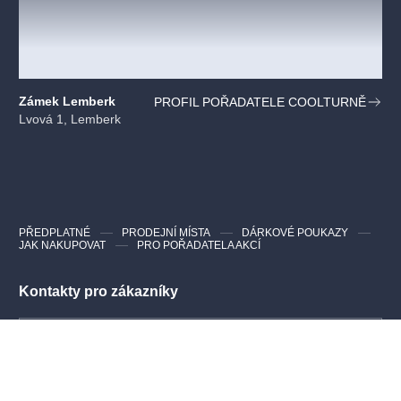
Zámek Lemberk
PROFIL POŘADATELE COOLTURNĚ
Lvová 1, Lemberk
PŘEDPLATNÉ
PRODEJNÍ MÍSTA
DÁRKOVÉ POUKAZY
JAK NAKUPOVAT
PRO POŘADATELA AKCÍ
Kontakty pro zákazníky
Nejčastější dotazy
info@evstupenka.cz