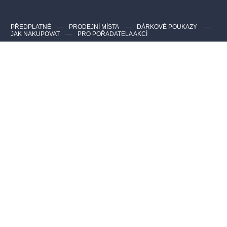
PŘEDPLATNÉ
PRODEJNÍ MÍSTA
DÁRKOVÉ POUKAZY
JAK NAKUPOVAT
PRO POŘADATELA AKCÍ
Kontakty pro zákazníky
Nejčastější dotazy
info@evstupenka.cz
Kontakty pro pořadatele a agentury
info@evstupenka.cz