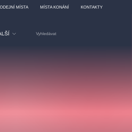
ODEJNÍ MÍSTA
MÍSTA KONÁNÍ
KONTAKTY
ALŠÍ
tival
tatní
ohlídky
dělávací
adlofxšaldy