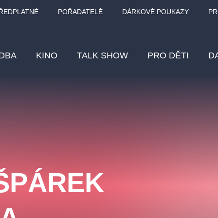
ŘEDPLATNÉ
POŘADATELÉ
DÁRKOVÉ POUKAZY
PR
DBA
KINO
TALK SHOW
PRO DĚTI
D
Fes
Os
Pr
Vz
AŠPÁREK
klasickáhudba
letníscéna
filmováhudba
muzikál
div
eme
dfxs
LA