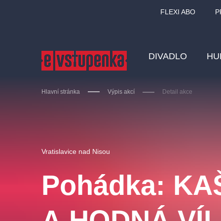
FLEXI ABO
P
DIVADLO
HU
Hlavní stránka
Výpis akcí
Detail akce
Ostatní hledají
Vratislavice nad Nisou
Nejnavštěvovanější
Pohádka: K
divadlo
premiéra
zámeklemberk
doporučuj
A HODNÁ VÍ