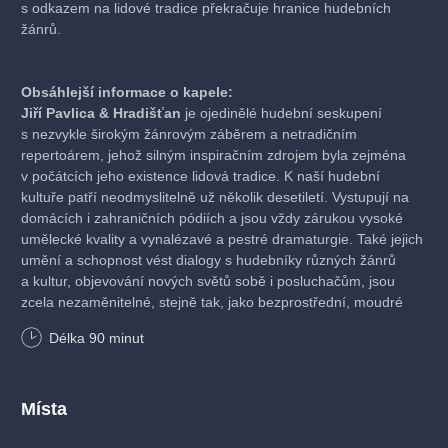
s odkazem na lidové tradice překračuje hranice hudebních
žánrů.
Obsáhlejší informace o kapele:
Jiří Pavlica & Hradišťan
je ojedinělé hudební seskupení
s nezvykle širokým žánrovým záběrem a netradičním
repertoárem, jehož silným inspiračním zdrojem byla zejména
v počátcích jeho existence lidová tradice. K naší hudební
kultuře patří neodmyslitelně už několik desetiletí. Vystupují na
domácích i zahraničních pódiích a jsou vždy zárukou vysoké
umělecké kvality a vynalézavé a pestré dramaturgie. Také jejich
umění a schopnost vést dialogy s hudebníky různých žánrů
a kultur, objevování nových světů sobě i posluchačům, jsou
zcela nezaměnitelné, stejně tak, jako bezprostřední, moudré
a vlídné průvodní slovo Jiřího Pavlici, který stojí v čele
Délka
90
minut
Hradišťanu už od roku 1978.
Dnes je Hradišťan profesionálním tělesem, které programově
pracuje zejména s odkazem lidové tradice a jejím filozofickým
Místa
přesahem. Je častým hostem domácích i zahraničních festivalů