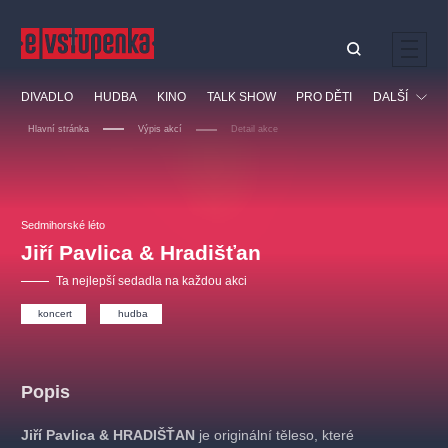
Ostatní hledají
DIVADLO
HUDBA
KINO
TALK SHOW
PRO DĚTI
DALŠÍ
Nejnavštěvovanější
Hlavní stránka
Výpis akcí
Detail akce
divadlo
premiéra
klasickáhudba
letníscéna
Festival
filmováhudba
muzikál
divadlofxšaldy
zámeklemberk
Ostatní
Prohlídky
doporučujeme
dfxs
Sedmihorské léto
Jiří Pavlica & Hradišťan
Vzdělávací
Ta nejlepší sedadla na každou akci
koncert
hudba
Popis
Jiří Pavlica
& HRADIŠŤAN
je originální těleso, které